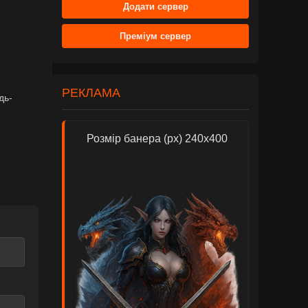
Додати сервер
Преміум сервер
РЕКЛАМА
дь-
Розмір банера (px) 240х400