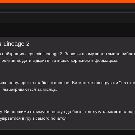
в Lineage 2
си найкращих серверів Lineage 2. Завдяки цьому кожен зможе вибра
, рейтингів, дати відкриття та іншою корисною інформацією.
ише популярні та стабільні проекти. Ви можете фільтрувати їх за х
 які закриваються за місяць.
у. Ви першими отримуєте доступ до босів, топ-луту та можете створ
увірватися в гру з самого початку.