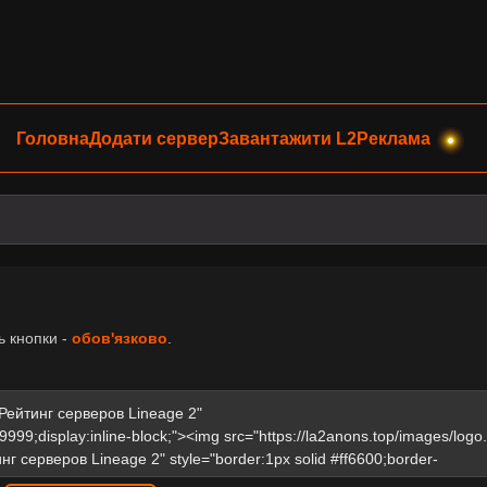
Головна
Додати сервер
Завантажити L2
Реклама
ь кнопки -
обов'язково
.